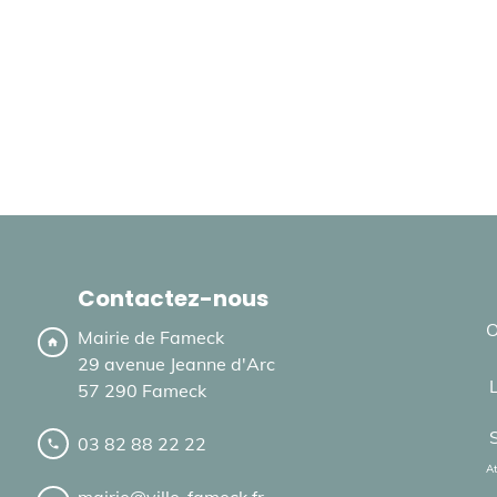
Contactez-nous
O
Mairie de Fameck
home
29 avenue Jeanne d'Arc
57 290 Fameck
03 82 88 22 22
local_phone
At