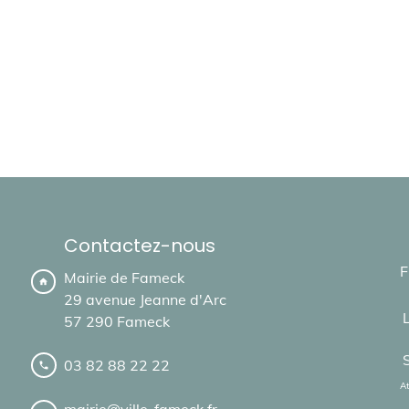
Contactez-nous
F
Mairie de Fameck
home
29 avenue Jeanne d'Arc
57 290 Fameck
03 82 88 22 22
local_phone
At