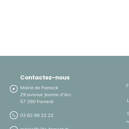
Contactez-nous
F
Mairie de Fameck
home
29 avenue Jeanne d'Arc
57 290 Fameck
03 82 88 22 22
local_phone
At