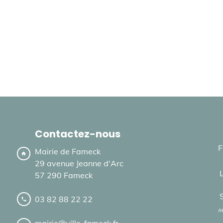
Contactez-nous
F
Mairie de Fameck
home
29 avenue Jeanne d'Arc
57 290 Fameck
03 82 88 22 22
local_phone
At