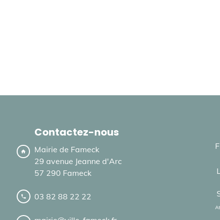
Contactez-nous
F
Mairie de Fameck
home
29 avenue Jeanne d'Arc
57 290 Fameck
03 82 88 22 22
local_phone
At