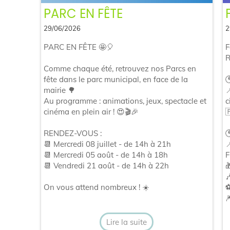
PARC EN FÊTE
29/06/2026
2
PARC EN FÊTE 🤩🎈
F
R
Comme chaque été, retrouvez nos Parcs en
fête dans le parc municipal, en face de la

mairie 🌳

Au programme : animations, jeux, spectacle et
c
cinéma en plein air ! 😍🎬🎉

RENDEZ-VOUS :

📆 Mercredi 08 juillet - de 14h à 21h

📆 Mercredi 05 août - de 14h à 18h
F
📆 Vendredi 21 août - de 14h à 22h


On vous attend nombreux ! ☀️
⚽

Lire la suite