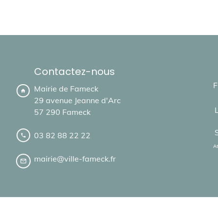
Contactez-nous
F
Mairie de Fameck
home
29 avenue Jeanne d'Arc
57 290 Fameck
03 82 88 22 22
local_phone
At
mairie@ville-fameck.fr
mail_outline