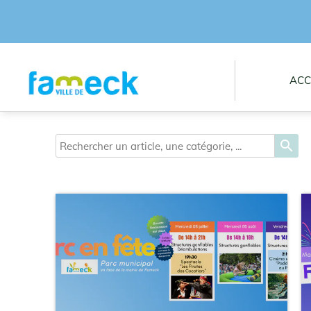
ACC
search