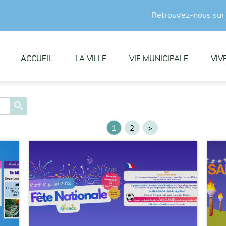
Retrouvez-nous sur
ACCUEIL
LA VILLE
VIE MUNICIPALE
VIV
search
1
2
>