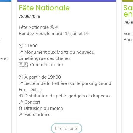
Fête Nationale
Sa
en
29/06/2026
28/0
Fête Nationale 🤩🎉
Rendez-vous le mardi 14 juillet ! ✨
Same
n
Parc
🕚 11h00
📍 Monument aux Morts du nouveau
e et
cimetière, rue des Chênes
🇫🇷 Commémoration
🕚 À partir de 19h00
📍 Secteur de la Feltière (sur le parking Grand
Frais, Gifi...)
🎁 Distribution de petits gadgets et drapeaux
🎶 Concert
⚽ Diffusion du match
🎆 Feu d’artifice
Lire la suite