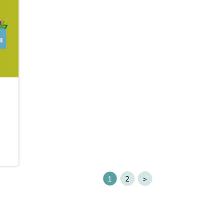
1
2
>