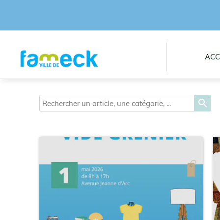
ACC
search