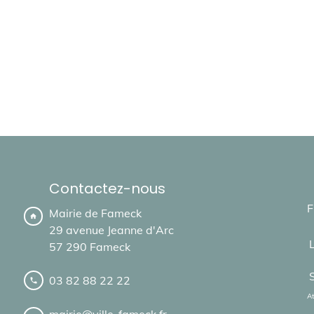
Contactez-nous
F
Mairie de Fameck
home
29 avenue Jeanne d'Arc
57 290 Fameck
03 82 88 22 22
local_phone
At