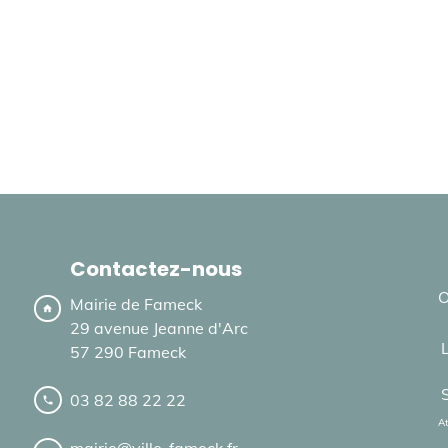
Contactez-nous
O
Mairie de Fameck
home
29 avenue Jeanne d'Arc
57 290 Fameck
03 82 88 22 22
local_phone
At